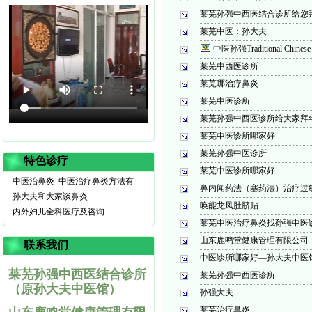
莱芜孙强中西医结合诊所给您
莱芜中医：孙大夫
中医孙强Traditional Chinese 
莱芜中西医诊所
莱芜哪治疗鼻炎
莱芜中医诊所
莱芜孙强中西医诊所给大家拜
莱芜中医诊所哪家好
莱芜孙强中医诊所
特色诊疗
莱芜中医诊所哪家好
中医治鼻炎_中医治疗鼻炎方法有
鼻内闻药法（塞药法）治疗过
孙大夫和大家谈鼻炎
唤能龙凤肚脐贴
内外妇儿全科医疗及咨询
莱芜中医治疗鼻炎找孙强中医
山东鹿鸣堂健康管理有限公司
联系我们
中医诊所哪家好—孙大夫中医
莱芜孙强中西医结合诊所
莱芜孙强中西医诊所
（原孙大夫中医馆）
孙强大夫
莱芜治疗鼻炎