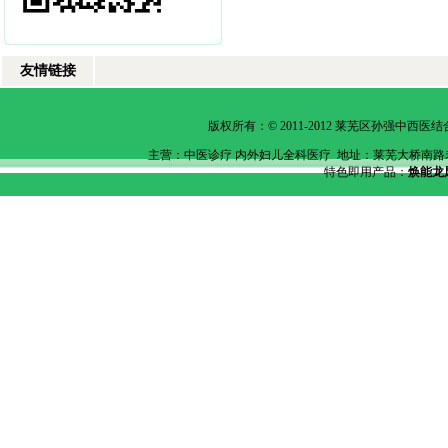
友情链接
版权所有：© 2011-2012 莱芜区孙强中
主营：中医诊疗 内外妇儿全科医疗 地址：莱芜
大桥南路老泰
特色即用产品：
焕能龙