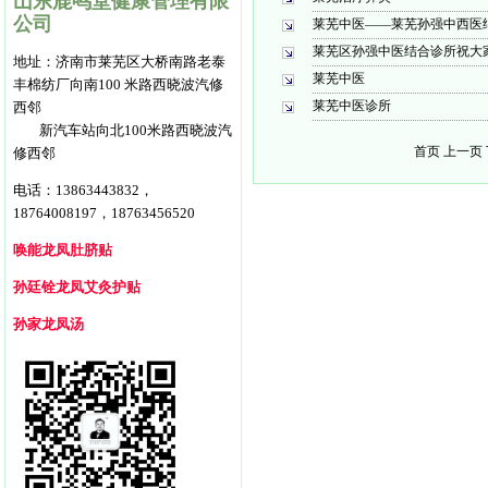
山东鹿鸣堂健康管理有限
公司
莱芜中医——莱芜孙强中西医
莱芜区孙强中医结合诊所祝大
地址：
济南市莱芜区大桥南路老泰
莱芜中医
丰棉纺
厂向南100 米路西
晓波汽修
莱芜中医诊所
西邻
新汽车站向北100米路西晓波汽
首页 上一页
修西邻
电话：13863443832，
18764008197，18763456520
唤能龙凤肚脐贴
孙廷铨龙凤艾灸护贴
孙家龙凤汤