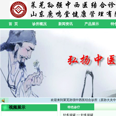
首 页
诊所概况
新闻资讯
产品展示
特
欢迎来到莱芜孙强中西医结合诊所（原孙大夫中
视频展示
特色诊疗
针炙拔罐
>> 针炙拔罐