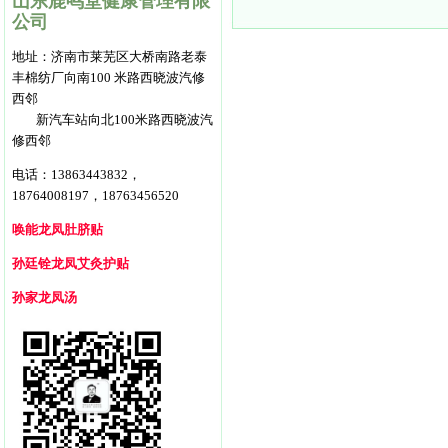
山东鹿鸣堂健康管理有限
公司
地址：
济南市莱芜区大桥南路老泰
丰棉纺
厂向南100 米路西
晓波汽修
西邻
新汽车站向北100米路西晓波汽
修西邻
电话：13863443832，
18764008197，18763456520
唤能龙凤肚脐贴
孙廷铨龙凤艾灸护贴
孙家龙凤汤