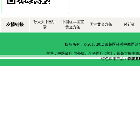
孙大夫中医讲
中国红—国宝
友情链接
国宝黄金方茶
孙廷铨
堂
黄金方茶
版权所有：© 2011-2012 莱芜区孙强中
主营：中医诊疗 内外妇儿全科医疗 地址：莱芜
大桥南路老泰
特色即用产品：
焕能龙