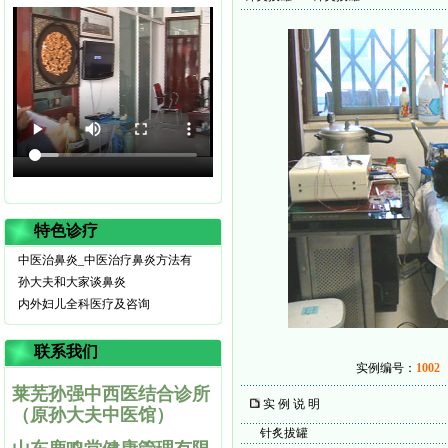
特色诊疗
中医治鼻炎_中医治疗鼻炎方法有
孙大夫和大家谈鼻炎
内外妇儿全科医疗及咨询
联系我们
实例编号：
1002
莱芜孙强中西医结合诊所
实 例 说 明
（原孙大夫中医馆）
针炙拔罐