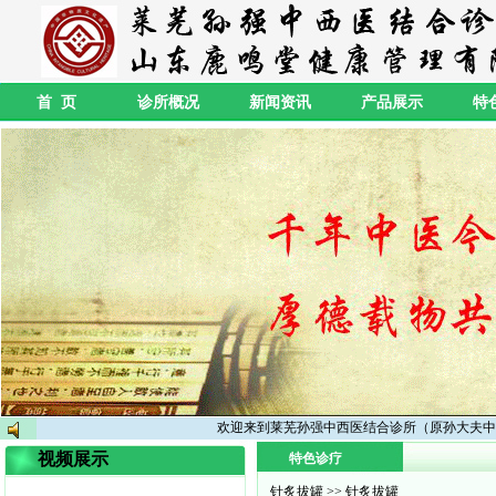
首 页
诊所概况
新闻资讯
产品展示
特
欢迎来到莱芜孙强中西医结合诊所（原孙大夫中
视频展示
特色诊疗
针炙拔罐
>> 针炙拔罐