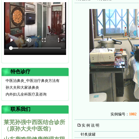
特色诊疗
中医治鼻炎_中医治疗鼻炎方法有
孙大夫和大家谈鼻炎
内外妇儿全科医疗及咨询
联系我们
实例编号：
1002
莱芜孙强中西医结合诊所
实 例 说 明
（原孙大夫中医馆）
针炙拔罐