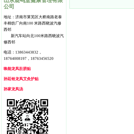
山东鹿鸣堂健康管理有限
公司
地址：
济南市莱芜区大桥南路老泰
丰棉纺
厂向南100 米路西
晓波汽修
西邻
新汽车站向北100米路西晓波汽
修西邻
电话：13863443832，
18764008197，18763456520
唤能龙凤肚脐贴
孙廷铨龙凤艾灸护贴
孙家龙凤汤